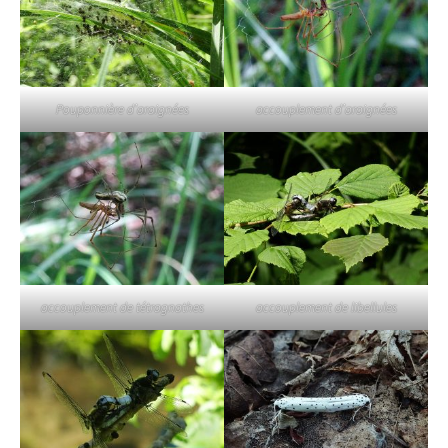
Pouponnière d’araignées
accouplement d’araignées
accouplement de tétragnathes
accouplement de libellules