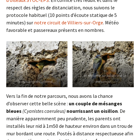
respect des règles de distanciation, nous suivons le
protocole habituel (10 points d’écoute statique de 5
minutes) sur
notre circuit de Villiers-sur-Orge
. Météo
favorable et passereaux présents en nombres.
…et réclame sa pitance à la
le mésangeau attend…
mésange
Vers la fin de notre parcours, nous avons la chance
d’observer cette belle scène :
un couple de mésanges
bleues
(Cyanistes caeruleus)
nourrissant un oisillon
. De
manière apparemment peu prudente, les parents ont
installés leur nid à 1m50 de hauteur environ dans un trou de
mur bordant une route. Postés à distance respectueuse afin