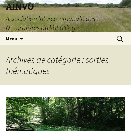
AINVO
Association Intercommunale des
Naturalistes du Val d'Orge
Aller
Recherc
Menu
au
contenu
Archives de catégorie : sorties
thématiques