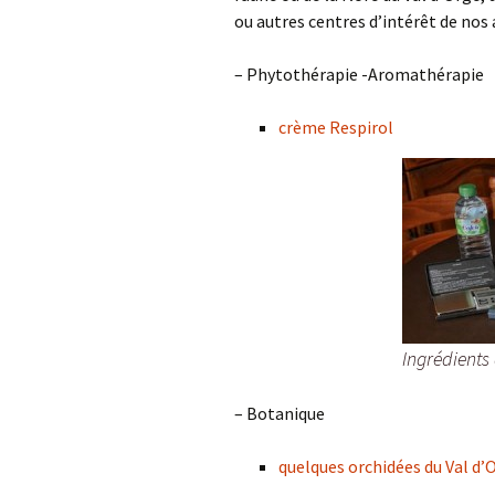
Ac
ou autres centres d’intérêt de nos
Le coin de Dol
té
– Phytothérapie -Aromathérapie
Le coin de Guy
Fr
crème Respirol
Le coin de Juli
Ra
mo
Le coin de Rob
Ph
Ar
Le coin de Jér
Qu
Va
Vi
Ingrédients
– Botanique
quelques orchidées du Val d’