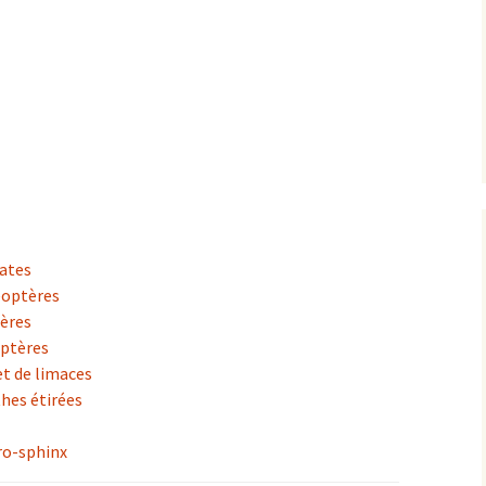
classification et
alimentation
ates
éoptères
ères
ptères
t de limaces
hes étirées
oro-sphinx