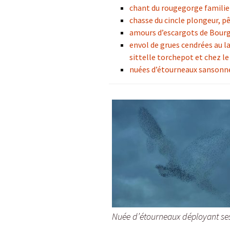
chant du rougegorge familier
chasse du cincle plongeur, p
amours d’escargots de Bourg
envol de grues cendrées au l
sittelle torchepot et chez le
nuées d’étourneaux sansonn
Nuée d’étourneaux déployant ses