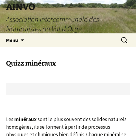
AINVO
Association Intercommunale des
Naturalistes du Val d'Orge
Aller
Recherc
Menu
au
contenu
Quizz minéraux
Les
minéraux
sont le plus souvent des solides naturels
homogènes, ils se forment à partir de processus
physiques et chimiques bien définis. Chaque minéral se