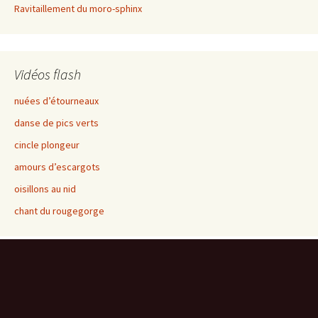
Ravitaillement du moro-sphinx
Vidéos flash
nuées d’étourneaux
danse de pics verts
cincle plongeur
amours d’escargots
oisillons au nid
chant du rougegorge