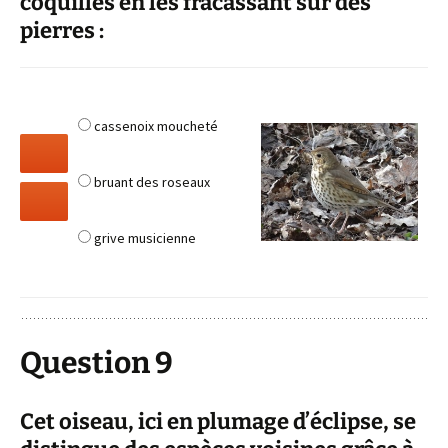
coquilles en les fracassant sur des
pierres :
cassenoix moucheté
bruant des roseaux
grive musicienne
Question 9
Cet oiseau, ici en plumage d’éclipse, se