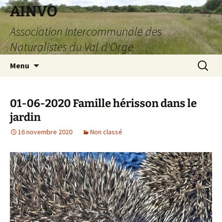
AINVO
Association Intercommunale des
Naturalistes du Val d'Orge
Aller
Recherc
Menu
au
contenu
01-06-2020 Famille hérisson dans le
jardin
16 novembre 2020
Non classé