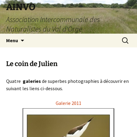
AINVO
Association Intercommunale des
Naturalistes du Val d'Orge
Aller
Recherc
Menu
au
contenu
Le coin de Julien
Quatre
galeries
de superbes photographies à découvrir en
suivant les liens ci-dessous.
Galerie 2011