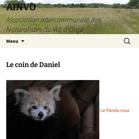
AINVO
Association Intercommunale des
Naturalistes du Val d'Orge
Aller
Recherc
Menu
au
contenu
Le coin de Daniel
Le Panda roux