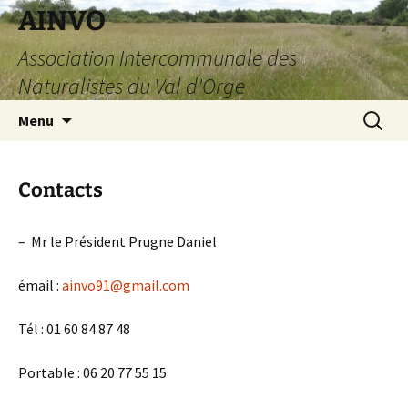
AINVO
Association Intercommunale des
Naturalistes du Val d'Orge
Aller
Recherc
Menu
au
contenu
Contacts
– Mr le Président Prugne Daniel
émail :
ainvo91@gmail.com
Tél : 01 60 84 87 48
Portable : 06 20 77 55 15